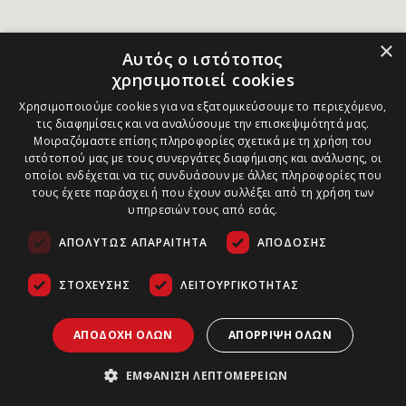
×
Αυτός ο ιστότοπος
χρησιμοποιεί cookies
Χρησιμοποιούμε cookies για να εξατομικεύσουμε το περιεχόμενο,
τις διαφημίσεις και να αναλύσουμε την επισκεψιμότητά μας.
Μοιραζόμαστε επίσης πληροφορίες σχετικά με τη χρήση του
ιστότοπού μας με τους συνεργάτες διαφήμισης και ανάλυσης, οι
οποίοι ενδέχεται να τις συνδυάσουν με άλλες πληροφορίες που
τους έχετε παράσχει ή που έχουν συλλέξει από τη χρήση των
υπηρεσιών τους από εσάς.
ΑΠΟΛΎΤΩΣ ΑΠΑΡΑΊΤΗΤΑ
ΑΠΌΔΟΣΗΣ
ΣΤΌΧΕΥΣΗΣ
ΛΕΙΤΟΥΡΓΙΚΌΤΗΤΑΣ
ΑΠΟΔΟΧΉ ΌΛΩΝ
ΑΠΌΡΡΙΨΗ ΌΛΩΝ
ΕΜΦΆΝΙΣΗ ΛΕΠΤΟΜΕΡΕΙΏΝ