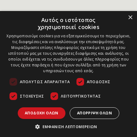
×
Αυτός ο ιστότοπος
χρησιμοποιεί cookies
Χρησιμοποιούμε cookies για να εξατομικεύσουμε το περιεχόμενο,
τις διαφημίσεις και να αναλύσουμε την επισκεψιμότητά μας.
Μοιραζόμαστε επίσης πληροφορίες σχετικά με τη χρήση του
ιστότοπού μας με τους συνεργάτες διαφήμισης και ανάλυσης, οι
οποίοι ενδέχεται να τις συνδυάσουν με άλλες πληροφορίες που
τους έχετε παράσχει ή που έχουν συλλέξει από τη χρήση των
υπηρεσιών τους από εσάς.
ΑΠΟΛΎΤΩΣ ΑΠΑΡΑΊΤΗΤΑ
ΑΠΌΔΟΣΗΣ
ΣΤΌΧΕΥΣΗΣ
ΛΕΙΤΟΥΡΓΙΚΌΤΗΤΑΣ
ΑΠΟΔΟΧΉ ΌΛΩΝ
ΑΠΌΡΡΙΨΗ ΌΛΩΝ
ΕΜΦΆΝΙΣΗ ΛΕΠΤΟΜΕΡΕΙΏΝ