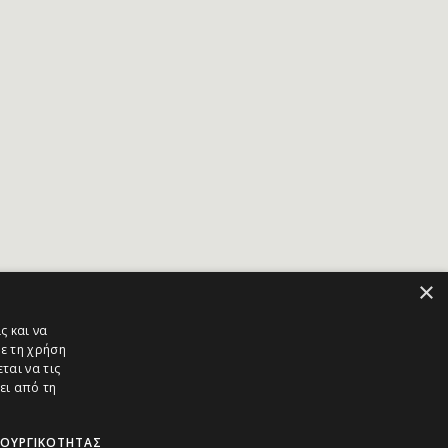
×
ς και να
ε τη χρήση
ται να τις
ει από τη
ΤΟΥΡΓΙΚΌΤΗΤΑΣ