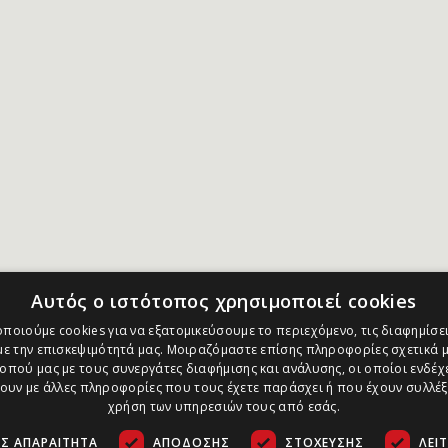
Αυτός ο ιστότοπος χρησιμοποιεί cookies
ποιούμε cookies για να εξατομικεύσουμε το περιεχόμενο, τις διαφημίσει
ε την επισκεψιμότητά μας. Μοιραζόμαστε επίσης πληροφορίες σχετικά μ
οπού μας με τους συνεργάτες διαφήμισης και ανάλυσης, οι οποίοι ενδέχε
υν με άλλες πληροφορίες που τους έχετε παράσχει ή που έχουν συλλέξ
χρήση των υπηρεσιών τους από εσάς.
Σ ΑΠΑΡΑΊΤΗΤΑ
ΑΠΌΔΟΣΗΣ
ΣΤΌΧΕΥΣΗΣ
ΛΕΙ