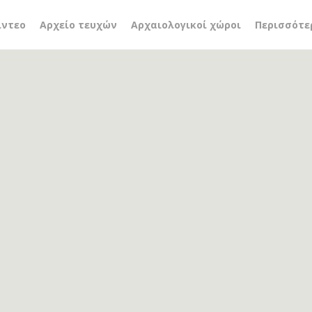
edell
ίντεο
Αρχείο τευχών
Αρχαιολογικοί χώροι
Περισσότε