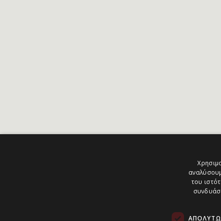
Χρησιμο
αναλύσουμ
του ιστότ
συνδυάσο
ΑΠΟΛΎΤΩ