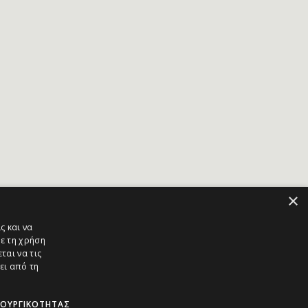
×
ς και να
ε τη χρήση
ται να τις
ει από τη
ΤΟΥΡΓΙΚΌΤΗΤΑΣ