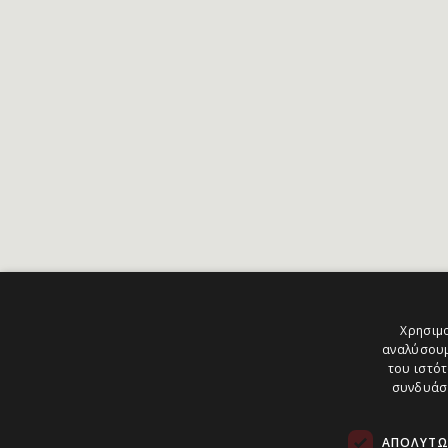
Χρησιμο
αναλύσουμ
του ιστότ
συνδυάσο
ΑΠΟΛΎΤΩ