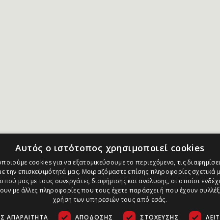
Αυτός ο ιστότοπος χρησιμοποιεί cookies
ποιούμε cookies για να εξατομικεύσουμε το περιεχόμενο, τις διαφημίσει
ε την επισκεψιμότητά μας. Μοιραζόμαστε επίσης πληροφορίες σχετικά μ
οπού μας με τους συνεργάτες διαφήμισης και ανάλυσης, οι οποίοι ενδέχε
υν με άλλες πληροφορίες που τους έχετε παράσχει ή που έχουν συλλέξ
χρήση των υπηρεσιών τους από εσάς.
Σ ΑΠΑΡΑΊΤΗΤΑ
ΑΠΌΔΟΣΗΣ
ΣΤΌΧΕΥΣΗΣ
ΛΕΙ