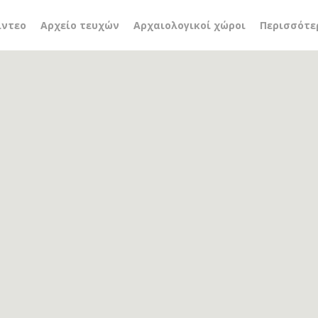
 Marigny
ίντεο
Αρχείο τευχών
Αρχαιολογικοί χώροι
Περισσότε