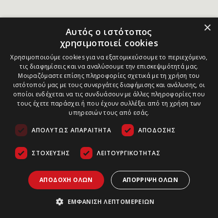
×
Αυτός ο ιστότοπος
χρησιμοποιεί cookies
Χρησιμοποιούμε cookies για να εξατομικεύσουμε το περιεχόμενο,
τις διαφημίσεις και να αναλύσουμε την επισκεψιμότητά μας.
Μοιραζόμαστε επίσης πληροφορίες σχετικά με τη χρήση του
ιστότοπού μας με τους συνεργάτες διαφήμισης και ανάλυσης, οι
οποίοι ενδέχεται να τις συνδυάσουν με άλλες πληροφορίες που
τους έχετε παράσχει ή που έχουν συλλέξει από τη χρήση των
υπηρεσιών τους από εσάς.
ΑΠΟΛΎΤΩΣ ΑΠΑΡΑΊΤΗΤΑ
ΑΠΌΔΟΣΗΣ
ΣΤΌΧΕΥΣΗΣ
ΛΕΙΤΟΥΡΓΙΚΌΤΗΤΑΣ
ΑΠΟΔΟΧΉ ΌΛΩΝ
ΑΠΌΡΡΙΨΗ ΌΛΩΝ
ΕΜΦΆΝΙΣΗ ΛΕΠΤΟΜΕΡΕΙΏΝ