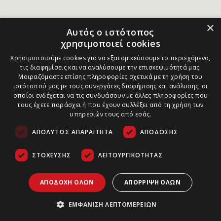
×
Αυτός ο ιστότοπος
χρησιμοποιεί cookies
Χρησιμοποιούμε cookies για να εξατομικεύσουμε το περιεχόμενο,
τις διαφημίσεις και να αναλύσουμε την επισκεψιμότητά μας.
Μοιραζόμαστε επίσης πληροφορίες σχετικά με τη χρήση του
ιστότοπού μας με τους συνεργάτες διαφήμισης και ανάλυσης, οι
οποίοι ενδέχεται να τις συνδυάσουν με άλλες πληροφορίες που
τους έχετε παράσχει ή που έχουν συλλέξει από τη χρήση των
υπηρεσιών τους από εσάς.
ΑΠΟΛΎΤΩΣ ΑΠΑΡΑΊΤΗΤΑ
ΑΠΌΔΟΣΗΣ
ΣΤΌΧΕΥΣΗΣ
ΛΕΙΤΟΥΡΓΙΚΌΤΗΤΑΣ
ΑΠΟΔΟΧΉ ΌΛΩΝ
ΑΠΌΡΡΙΨΗ ΌΛΩΝ
ΕΜΦΆΝΙΣΗ ΛΕΠΤΟΜΕΡΕΙΏΝ