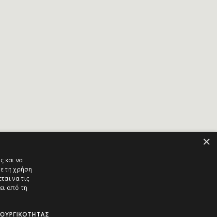
×
ς και να
ε τη χρήση
ται να τις
ει από τη
ΤΟΥΡΓΙΚΌΤΗΤΑΣ