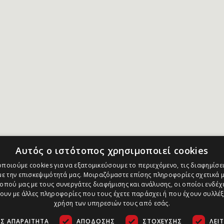
Αυτός ο ιστότοπος χρησιμοποιεί cookies
ποιούμε cookies για να εξατομικεύσουμε το περιεχόμενο, τις διαφημίσει
ε την επισκεψιμότητά μας. Μοιραζόμαστε επίσης πληροφορίες σχετικά μ
οπού μας με τους συνεργάτες διαφήμισης και ανάλυσης, οι οποίοι ενδέχε
υν με άλλες πληροφορίες που τους έχετε παράσχει ή που έχουν συλλέξ
χρήση των υπηρεσιών τους από εσάς.
Σ ΑΠΑΡΑΊΤΗΤΑ
ΑΠΌΔΟΣΗΣ
ΣΤΌΧΕΥΣΗΣ
ΛΕΙ