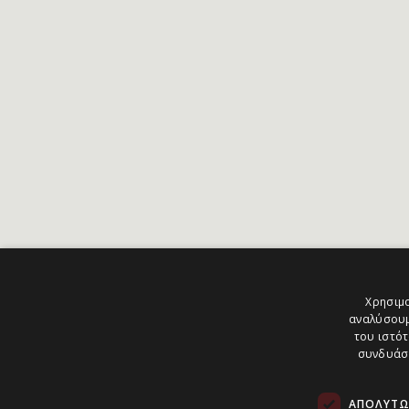
Χρησιμο
αναλύσουμ
του ιστότ
συνδυάσο
ΑΠΟΛΎΤΩ