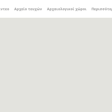
ARTON
ίντεο
Αρχείο τευχών
Αρχαιολογικοί χώροι
Περισσότε