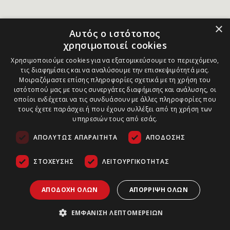
×
Αυτός ο ιστότοπος
χρησιμοποιεί cookies
Χρησιμοποιούμε cookies για να εξατομικεύσουμε το περιεχόμενο,
τις διαφημίσεις και να αναλύσουμε την επισκεψιμότητά μας.
Μοιραζόμαστε επίσης πληροφορίες σχετικά με τη χρήση του
ιστότοπού μας με τους συνεργάτες διαφήμισης και ανάλυσης, οι
οποίοι ενδέχεται να τις συνδυάσουν με άλλες πληροφορίες που
τους έχετε παράσχει ή που έχουν συλλέξει από τη χρήση των
υπηρεσιών τους από εσάς.
ΑΠΟΛΎΤΩΣ ΑΠΑΡΑΊΤΗΤΑ
ΑΠΌΔΟΣΗΣ
ΣΤΌΧΕΥΣΗΣ
ΛΕΙΤΟΥΡΓΙΚΌΤΗΤΑΣ
ΑΠΟΔΟΧΉ ΌΛΩΝ
ΑΠΌΡΡΙΨΗ ΌΛΩΝ
ΕΜΦΆΝΙΣΗ ΛΕΠΤΟΜΕΡΕΙΏΝ