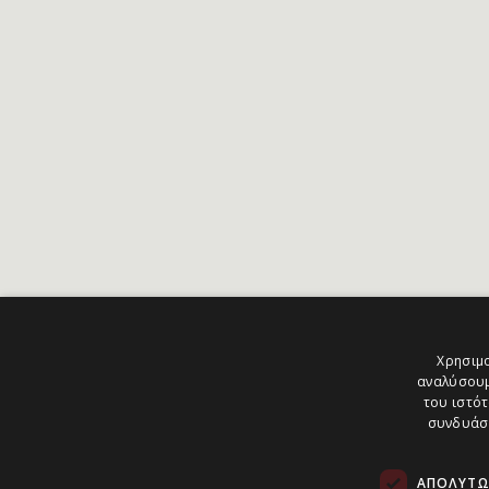
Χρησιμο
αναλύσουμ
του ιστότ
συνδυάσο
ΑΠΟΛΎΤΩ