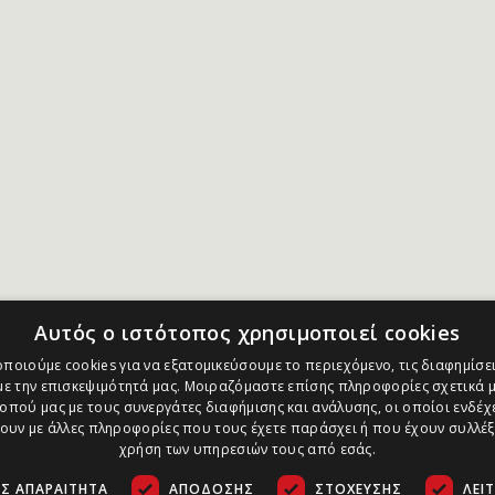
Αυτός ο ιστότοπος χρησιμοποιεί cookies
ποιούμε cookies για να εξατομικεύσουμε το περιεχόμενο, τις διαφημίσει
ε την επισκεψιμότητά μας. Μοιραζόμαστε επίσης πληροφορίες σχετικά μ
οπού μας με τους συνεργάτες διαφήμισης και ανάλυσης, οι οποίοι ενδέχε
υν με άλλες πληροφορίες που τους έχετε παράσχει ή που έχουν συλλέξ
χρήση των υπηρεσιών τους από εσάς.
Σ ΑΠΑΡΑΊΤΗΤΑ
ΑΠΌΔΟΣΗΣ
ΣΤΌΧΕΥΣΗΣ
ΛΕΙ