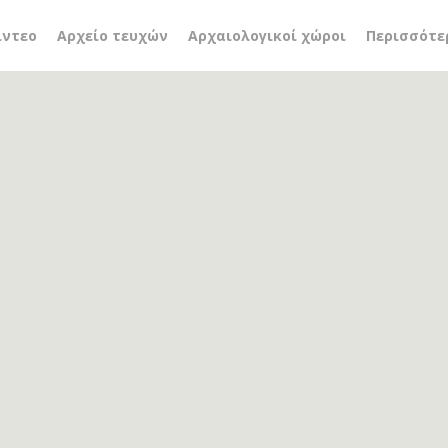
n virtual museum
ίντεο
Αρχείο τευχών
Αρχαιολογικοί χώροι
Περισσότε