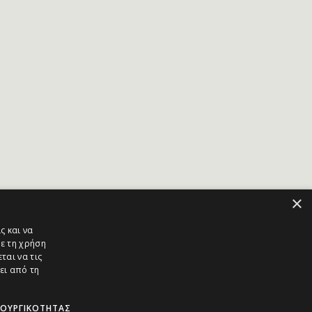
×
ς και να
ε τη χρήση
ται να τις
ει από τη
ΤΟΥΡΓΙΚΌΤΗΤΑΣ