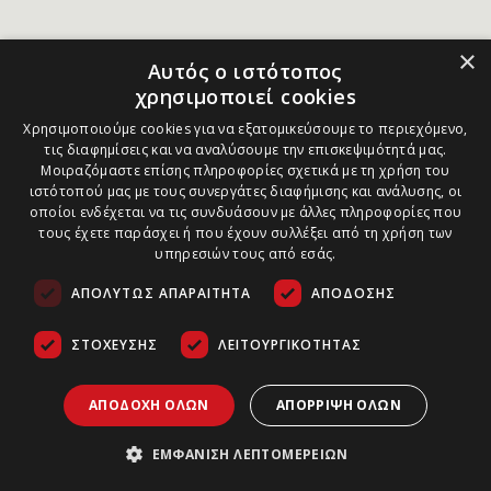
×
Αυτός ο ιστότοπος
χρησιμοποιεί cookies
Χρησιμοποιούμε cookies για να εξατομικεύσουμε το περιεχόμενο,
τις διαφημίσεις και να αναλύσουμε την επισκεψιμότητά μας.
Μοιραζόμαστε επίσης πληροφορίες σχετικά με τη χρήση του
ιστότοπού μας με τους συνεργάτες διαφήμισης και ανάλυσης, οι
οποίοι ενδέχεται να τις συνδυάσουν με άλλες πληροφορίες που
τους έχετε παράσχει ή που έχουν συλλέξει από τη χρήση των
υπηρεσιών τους από εσάς.
ΑΠΟΛΎΤΩΣ ΑΠΑΡΑΊΤΗΤΑ
ΑΠΌΔΟΣΗΣ
ΣΤΌΧΕΥΣΗΣ
ΛΕΙΤΟΥΡΓΙΚΌΤΗΤΑΣ
ΑΠΟΔΟΧΉ ΌΛΩΝ
ΑΠΌΡΡΙΨΗ ΌΛΩΝ
ΕΜΦΆΝΙΣΗ ΛΕΠΤΟΜΕΡΕΙΏΝ