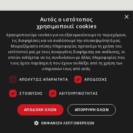
×
Αυτός ο ιστότοπος
χρησιμοποιεί cookies
Χρησιμοποιούμε cookies για να εξατομικεύσουμε το περιεχόμενο,
τις διαφημίσεις και να αναλύσουμε την επισκεψιμότητά μας.
Μοιραζόμαστε επίσης πληροφορίες σχετικά με τη χρήση του
ιστότοπού μας με τους συνεργάτες διαφήμισης και ανάλυσης, οι
οποίοι ενδέχεται να τις συνδυάσουν με άλλες πληροφορίες που
τους έχετε παράσχει ή που έχουν συλλέξει από τη χρήση των
υπηρεσιών τους από εσάς.
ΑΠΟΛΎΤΩΣ ΑΠΑΡΑΊΤΗΤΑ
ΑΠΌΔΟΣΗΣ
ΣΤΌΧΕΥΣΗΣ
ΛΕΙΤΟΥΡΓΙΚΌΤΗΤΑΣ
ΑΠΟΔΟΧΉ ΌΛΩΝ
ΑΠΌΡΡΙΨΗ ΌΛΩΝ
ΕΜΦΆΝΙΣΗ ΛΕΠΤΟΜΕΡΕΙΏΝ