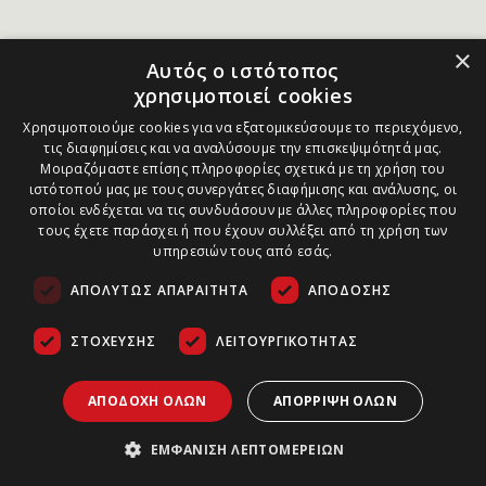
×
Αυτός ο ιστότοπος
χρησιμοποιεί cookies
Χρησιμοποιούμε cookies για να εξατομικεύσουμε το περιεχόμενο,
τις διαφημίσεις και να αναλύσουμε την επισκεψιμότητά μας.
Μοιραζόμαστε επίσης πληροφορίες σχετικά με τη χρήση του
ιστότοπού μας με τους συνεργάτες διαφήμισης και ανάλυσης, οι
οποίοι ενδέχεται να τις συνδυάσουν με άλλες πληροφορίες που
τους έχετε παράσχει ή που έχουν συλλέξει από τη χρήση των
υπηρεσιών τους από εσάς.
ΑΠΟΛΎΤΩΣ ΑΠΑΡΑΊΤΗΤΑ
ΑΠΌΔΟΣΗΣ
ΣΤΌΧΕΥΣΗΣ
ΛΕΙΤΟΥΡΓΙΚΌΤΗΤΑΣ
ΑΠΟΔΟΧΉ ΌΛΩΝ
ΑΠΌΡΡΙΨΗ ΌΛΩΝ
ΕΜΦΆΝΙΣΗ ΛΕΠΤΟΜΕΡΕΙΏΝ