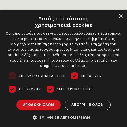
×
Αυτός ο ιστότοπος
χρησιμοποιεί cookies
Χρησιμοποιούμε cookies για να εξατομικεύσουμε το περιεχόμενο,
τις διαφημίσεις και να αναλύσουμε την επισκεψιμότητά μας.
Μοιραζόμαστε επίσης πληροφορίες σχετικά με τη χρήση του
ιστότοπού μας με τους συνεργάτες διαφήμισης και ανάλυσης, οι
οποίοι ενδέχεται να τις συνδυάσουν με άλλες πληροφορίες που
τους έχετε παράσχει ή που έχουν συλλέξει από τη χρήση των
υπηρεσιών τους από εσάς.
ΑΠΟΛΎΤΩΣ ΑΠΑΡΑΊΤΗΤΑ
ΑΠΌΔΟΣΗΣ
ΣΤΌΧΕΥΣΗΣ
ΛΕΙΤΟΥΡΓΙΚΌΤΗΤΑΣ
ΑΠΟΔΟΧΉ ΌΛΩΝ
ΑΠΌΡΡΙΨΗ ΌΛΩΝ
ΕΜΦΆΝΙΣΗ ΛΕΠΤΟΜΕΡΕΙΏΝ