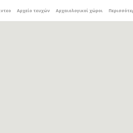
 Prêtre
ίντεο
Αρχείο τευχών
Αρχαιολογικοί χώροι
Περισσότε