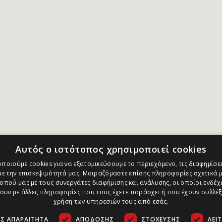
Αυτός ο ιστότοπος χρησιμοποιεί cookies
ποιούμε cookies για να εξατομικεύσουμε το περιεχόμενο, τις διαφημίσει
ε την επισκεψιμότητά μας. Μοιραζόμαστε επίσης πληροφορίες σχετικά μ
οπού μας με τους συνεργάτες διαφήμισης και ανάλυσης, οι οποίοι ενδέχε
υν με άλλες πληροφορίες που τους έχετε παράσχει ή που έχουν συλλέξ
χρήση των υπηρεσιών τους από εσάς.
Σ ΑΠΑΡΑΊΤΗΤΑ
ΑΠΌΔΟΣΗΣ
ΣΤΌΧΕΥΣΗΣ
ΛΕΙ