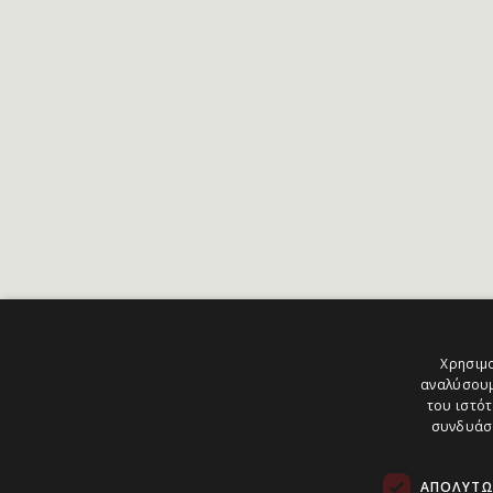
Χρησιμο
αναλύσουμ
του ιστότ
συνδυάσο
ΑΠΟΛΎΤΩ