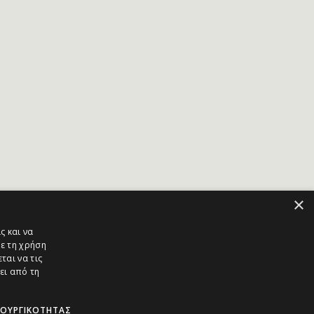
×
ς και να
ε τη χρήση
ται να τις
ει από τη
ΤΟΥΡΓΙΚΌΤΗΤΑΣ