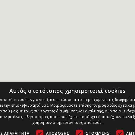
Αυτός ο ιστότοπος χρησιμοποιεί cookies
ποιούμε cookies για να εξατομικεύσουμε το περιεχόμενο, τις διαφημίσει
ε την επισκεψιμότητά μας. Μοιραζόμαστε επίσης πληροφορίες σχετικά μ
οπού μας με τους συνεργάτες διαφήμισης και ανάλυσης, οι οποίοι ενδέχε
υν με άλλες πληροφορίες που τους έχετε παράσχει ή που έχουν συλλέξ
χρήση των υπηρεσιών τους από εσάς.
Σ ΑΠΑΡΑΊΤΗΤΑ
ΑΠΌΔΟΣΗΣ
ΣΤΌΧΕΥΣΗΣ
ΛΕΙ