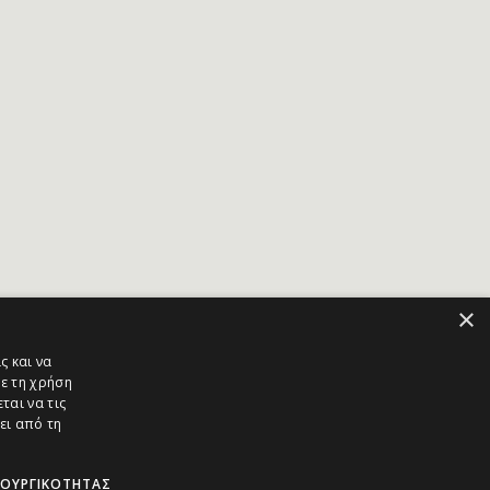
×
ς και να
ε τη χρήση
ται να τις
ει από τη
ΤΟΥΡΓΙΚΌΤΗΤΑΣ