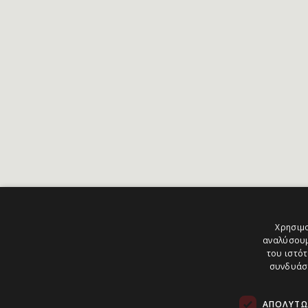
Χρησιμο
αναλύσουμ
του ιστότ
συνδυάσο
ΑΠΟΛΎΤΩ