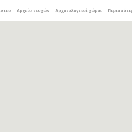
e-Roi Seine
ίντεο
Αρχείο τευχών
Αρχαιολογικοί χώροι
Περισσότε