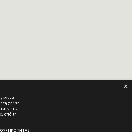
×
ς και να
ε τη χρήση
ται να τις
ει από τη
ΤΟΥΡΓΙΚΌΤΗΤΑΣ