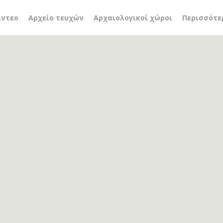
fluida
ίντεο
Αρχείο τευχών
Αρχαιολογικοί χώροι
Περισσότε