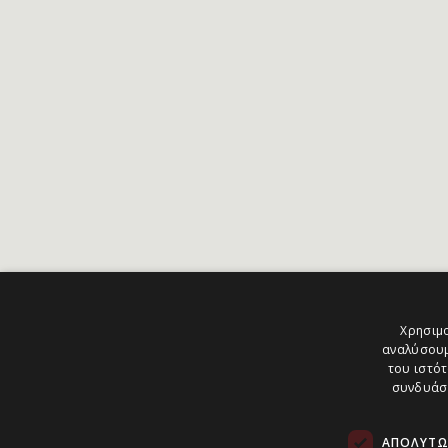
Χρησιμο
αναλύσουμ
του ιστότ
συνδυάσο
ΑΠΟΛΎΤΩ