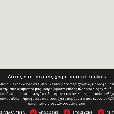
Αυτός ο ιστότοπος χρησιμοποιεί cookies
ποιούμε cookies για να εξατομικεύσουμε το περιεχόμενο, τις διαφημίσει
ε την επισκεψιμότητά μας. Μοιραζόμαστε επίσης πληροφορίες σχετικά μ
οπού μας με τους συνεργάτες διαφήμισης και ανάλυσης, οι οποίοι ενδέχε
υν με άλλες πληροφορίες που τους έχετε παράσχει ή που έχουν συλλέξ
χρήση των υπηρεσιών τους από εσάς.
Σ ΑΠΑΡΑΊΤΗΤΑ
ΑΠΌΔΟΣΗΣ
ΣΤΌΧΕΥΣΗΣ
ΛΕΙ