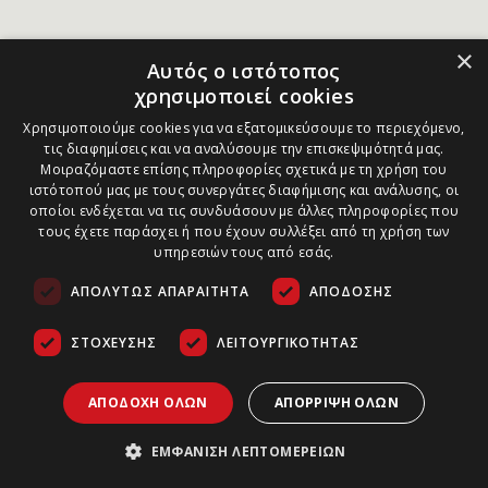
×
Αυτός ο ιστότοπος
χρησιμοποιεί cookies
Χρησιμοποιούμε cookies για να εξατομικεύσουμε το περιεχόμενο,
τις διαφημίσεις και να αναλύσουμε την επισκεψιμότητά μας.
Μοιραζόμαστε επίσης πληροφορίες σχετικά με τη χρήση του
ιστότοπού μας με τους συνεργάτες διαφήμισης και ανάλυσης, οι
οποίοι ενδέχεται να τις συνδυάσουν με άλλες πληροφορίες που
τους έχετε παράσχει ή που έχουν συλλέξει από τη χρήση των
υπηρεσιών τους από εσάς.
ΑΠΟΛΎΤΩΣ ΑΠΑΡΑΊΤΗΤΑ
ΑΠΌΔΟΣΗΣ
ΣΤΌΧΕΥΣΗΣ
ΛΕΙΤΟΥΡΓΙΚΌΤΗΤΑΣ
ΑΠΟΔΟΧΉ ΌΛΩΝ
ΑΠΌΡΡΙΨΗ ΌΛΩΝ
ΕΜΦΆΝΙΣΗ ΛΕΠΤΟΜΕΡΕΙΏΝ