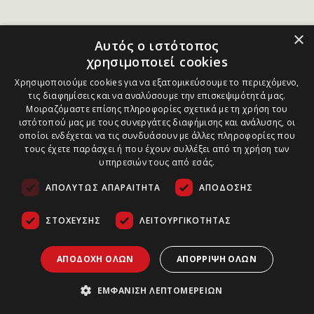
×
Αυτός ο ιστότοπος
χρησιμοποιεί cookies
Χρησιμοποιούμε cookies για να εξατομικεύσουμε το περιεχόμενο,
τις διαφημίσεις και να αναλύσουμε την επισκεψιμότητά μας.
Μοιραζόμαστε επίσης πληροφορίες σχετικά με τη χρήση του
ιστότοπού μας με τους συνεργάτες διαφήμισης και ανάλυσης, οι
οποίοι ενδέχεται να τις συνδυάσουν με άλλες πληροφορίες που
τους έχετε παράσχει ή που έχουν συλλέξει από τη χρήση των
υπηρεσιών τους από εσάς.
ΑΠΟΛΎΤΩΣ ΑΠΑΡΑΊΤΗΤΑ
ΑΠΌΔΟΣΗΣ
ΣΤΌΧΕΥΣΗΣ
ΛΕΙΤΟΥΡΓΙΚΌΤΗΤΑΣ
ΑΠΟΔΟΧΉ ΌΛΩΝ
ΑΠΌΡΡΙΨΗ ΌΛΩΝ
ΕΜΦΆΝΙΣΗ ΛΕΠΤΟΜΕΡΕΙΏΝ