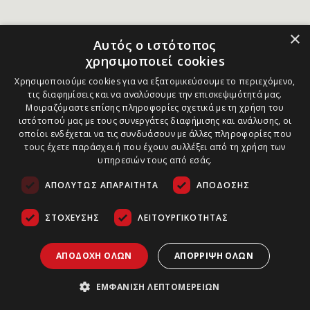
×
Αυτός ο ιστότοπος
χρησιμοποιεί cookies
Χρησιμοποιούμε cookies για να εξατομικεύσουμε το περιεχόμενο,
τις διαφημίσεις και να αναλύσουμε την επισκεψιμότητά μας.
Μοιραζόμαστε επίσης πληροφορίες σχετικά με τη χρήση του
ιστότοπού μας με τους συνεργάτες διαφήμισης και ανάλυσης, οι
οποίοι ενδέχεται να τις συνδυάσουν με άλλες πληροφορίες που
τους έχετε παράσχει ή που έχουν συλλέξει από τη χρήση των
υπηρεσιών τους από εσάς.
ΑΠΟΛΎΤΩΣ ΑΠΑΡΑΊΤΗΤΑ
ΑΠΌΔΟΣΗΣ
ΣΤΌΧΕΥΣΗΣ
ΛΕΙΤΟΥΡΓΙΚΌΤΗΤΑΣ
ΑΠΟΔΟΧΉ ΌΛΩΝ
ΑΠΌΡΡΙΨΗ ΌΛΩΝ
ΕΜΦΆΝΙΣΗ ΛΕΠΤΟΜΕΡΕΙΏΝ