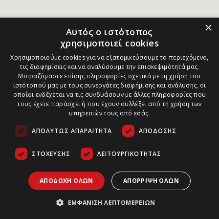
×
Αυτός ο ιστότοπος
χρησιμοποιεί cookies
Χρησιμοποιούμε cookies για να εξατομικεύσουμε το περιεχόμενο,
τις διαφημίσεις και να αναλύσουμε την επισκεψιμότητά μας.
Μοιραζόμαστε επίσης πληροφορίες σχετικά με τη χρήση του
ιστότοπού μας με τους συνεργάτες διαφήμισης και ανάλυσης, οι
οποίοι ενδέχεται να τις συνδυάσουν με άλλες πληροφορίες που
τους έχετε παράσχει ή που έχουν συλλέξει από τη χρήση των
υπηρεσιών τους από εσάς.
ΑΠΟΛΎΤΩΣ ΑΠΑΡΑΊΤΗΤΑ
ΑΠΌΔΟΣΗΣ
ΣΤΌΧΕΥΣΗΣ
ΛΕΙΤΟΥΡΓΙΚΌΤΗΤΑΣ
ΑΠΟΔΟΧΉ ΌΛΩΝ
ΑΠΌΡΡΙΨΗ ΌΛΩΝ
ΕΜΦΆΝΙΣΗ ΛΕΠΤΟΜΕΡΕΙΏΝ