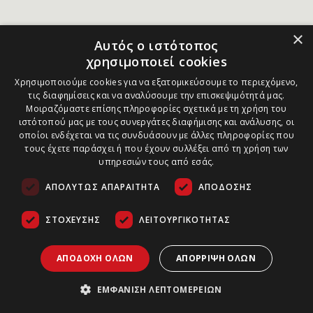
×
Αυτός ο ιστότοπος
χρησιμοποιεί cookies
Χρησιμοποιούμε cookies για να εξατομικεύσουμε το περιεχόμενο,
τις διαφημίσεις και να αναλύσουμε την επισκεψιμότητά μας.
Μοιραζόμαστε επίσης πληροφορίες σχετικά με τη χρήση του
ιστότοπού μας με τους συνεργάτες διαφήμισης και ανάλυσης, οι
οποίοι ενδέχεται να τις συνδυάσουν με άλλες πληροφορίες που
τους έχετε παράσχει ή που έχουν συλλέξει από τη χρήση των
υπηρεσιών τους από εσάς.
ΑΠΟΛΎΤΩΣ ΑΠΑΡΑΊΤΗΤΑ
ΑΠΌΔΟΣΗΣ
ΣΤΌΧΕΥΣΗΣ
ΛΕΙΤΟΥΡΓΙΚΌΤΗΤΑΣ
ΑΠΟΔΟΧΉ ΌΛΩΝ
ΑΠΌΡΡΙΨΗ ΌΛΩΝ
ΕΜΦΆΝΙΣΗ ΛΕΠΤΟΜΕΡΕΙΏΝ