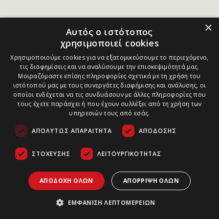
×
Αυτός ο ιστότοπος
χρησιμοποιεί cookies
Χρησιμοποιούμε cookies για να εξατομικεύσουμε το περιεχόμενο,
τις διαφημίσεις και να αναλύσουμε την επισκεψιμότητά μας.
Μοιραζόμαστε επίσης πληροφορίες σχετικά με τη χρήση του
ιστότοπού μας με τους συνεργάτες διαφήμισης και ανάλυσης, οι
οποίοι ενδέχεται να τις συνδυάσουν με άλλες πληροφορίες που
τους έχετε παράσχει ή που έχουν συλλέξει από τη χρήση των
υπηρεσιών τους από εσάς.
ΑΠΟΛΎΤΩΣ ΑΠΑΡΑΊΤΗΤΑ
ΑΠΌΔΟΣΗΣ
ΣΤΌΧΕΥΣΗΣ
ΛΕΙΤΟΥΡΓΙΚΌΤΗΤΑΣ
ΑΠΟΔΟΧΉ ΌΛΩΝ
ΑΠΌΡΡΙΨΗ ΌΛΩΝ
ΕΜΦΆΝΙΣΗ ΛΕΠΤΟΜΕΡΕΙΏΝ