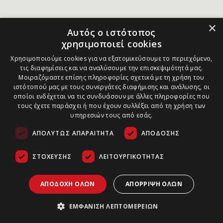
×
Αυτός ο ιστότοπος
χρησιμοποιεί cookies
Χρησιμοποιούμε cookies για να εξατομικεύσουμε το περιεχόμενο,
τις διαφημίσεις και να αναλύσουμε την επισκεψιμότητά μας.
Μοιραζόμαστε επίσης πληροφορίες σχετικά με τη χρήση του
ιστότοπού μας με τους συνεργάτες διαφήμισης και ανάλυσης, οι
οποίοι ενδέχεται να τις συνδυάσουν με άλλες πληροφορίες που
τους έχετε παράσχει ή που έχουν συλλέξει από τη χρήση των
υπηρεσιών τους από εσάς.
ΑΠΟΛΎΤΩΣ ΑΠΑΡΑΊΤΗΤΑ
ΑΠΌΔΟΣΗΣ
ΣΤΌΧΕΥΣΗΣ
ΛΕΙΤΟΥΡΓΙΚΌΤΗΤΑΣ
ΑΠΟΔΟΧΉ ΌΛΩΝ
ΑΠΌΡΡΙΨΗ ΌΛΩΝ
ΕΜΦΆΝΙΣΗ ΛΕΠΤΟΜΕΡΕΙΏΝ