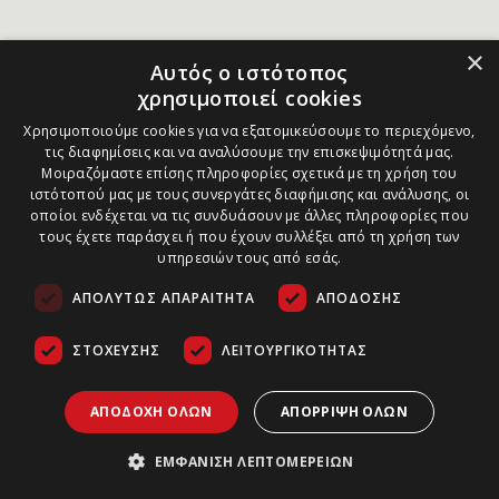
×
Αυτός ο ιστότοπος
χρησιμοποιεί cookies
Χρησιμοποιούμε cookies για να εξατομικεύσουμε το περιεχόμενο,
τις διαφημίσεις και να αναλύσουμε την επισκεψιμότητά μας.
Μοιραζόμαστε επίσης πληροφορίες σχετικά με τη χρήση του
ιστότοπού μας με τους συνεργάτες διαφήμισης και ανάλυσης, οι
οποίοι ενδέχεται να τις συνδυάσουν με άλλες πληροφορίες που
τους έχετε παράσχει ή που έχουν συλλέξει από τη χρήση των
υπηρεσιών τους από εσάς.
ΑΠΟΛΎΤΩΣ ΑΠΑΡΑΊΤΗΤΑ
ΑΠΌΔΟΣΗΣ
ΣΤΌΧΕΥΣΗΣ
ΛΕΙΤΟΥΡΓΙΚΌΤΗΤΑΣ
ΑΠΟΔΟΧΉ ΌΛΩΝ
ΑΠΌΡΡΙΨΗ ΌΛΩΝ
ΕΜΦΆΝΙΣΗ ΛΕΠΤΟΜΕΡΕΙΏΝ