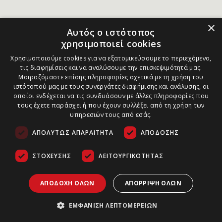
×
Αυτός ο ιστότοπος
χρησιμοποιεί cookies
Χρησιμοποιούμε cookies για να εξατομικεύσουμε το περιεχόμενο,
τις διαφημίσεις και να αναλύσουμε την επισκεψιμότητά μας.
Μοιραζόμαστε επίσης πληροφορίες σχετικά με τη χρήση του
ιστότοπού μας με τους συνεργάτες διαφήμισης και ανάλυσης, οι
οποίοι ενδέχεται να τις συνδυάσουν με άλλες πληροφορίες που
τους έχετε παράσχει ή που έχουν συλλέξει από τη χρήση των
υπηρεσιών τους από εσάς.
ΑΠΟΛΎΤΩΣ ΑΠΑΡΑΊΤΗΤΑ
ΑΠΌΔΟΣΗΣ
ΣΤΌΧΕΥΣΗΣ
ΛΕΙΤΟΥΡΓΙΚΌΤΗΤΑΣ
ΑΠΟΔΟΧΉ ΌΛΩΝ
ΑΠΌΡΡΙΨΗ ΌΛΩΝ
ΕΜΦΆΝΙΣΗ ΛΕΠΤΟΜΕΡΕΙΏΝ