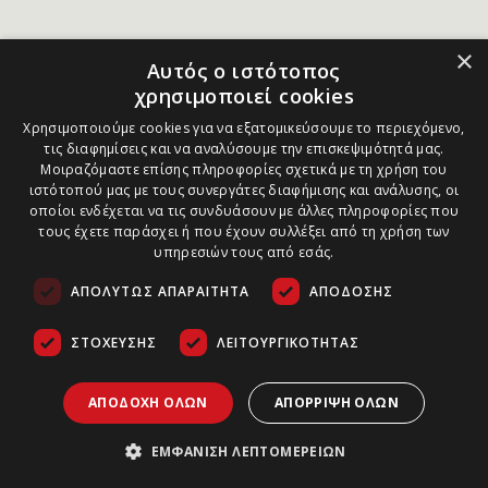
×
Αυτός ο ιστότοπος
χρησιμοποιεί cookies
Χρησιμοποιούμε cookies για να εξατομικεύσουμε το περιεχόμενο,
τις διαφημίσεις και να αναλύσουμε την επισκεψιμότητά μας.
Μοιραζόμαστε επίσης πληροφορίες σχετικά με τη χρήση του
ιστότοπού μας με τους συνεργάτες διαφήμισης και ανάλυσης, οι
οποίοι ενδέχεται να τις συνδυάσουν με άλλες πληροφορίες που
τους έχετε παράσχει ή που έχουν συλλέξει από τη χρήση των
υπηρεσιών τους από εσάς.
ΑΠΟΛΎΤΩΣ ΑΠΑΡΑΊΤΗΤΑ
ΑΠΌΔΟΣΗΣ
ΣΤΌΧΕΥΣΗΣ
ΛΕΙΤΟΥΡΓΙΚΌΤΗΤΑΣ
ΑΠΟΔΟΧΉ ΌΛΩΝ
ΑΠΌΡΡΙΨΗ ΌΛΩΝ
ΕΜΦΆΝΙΣΗ ΛΕΠΤΟΜΕΡΕΙΏΝ