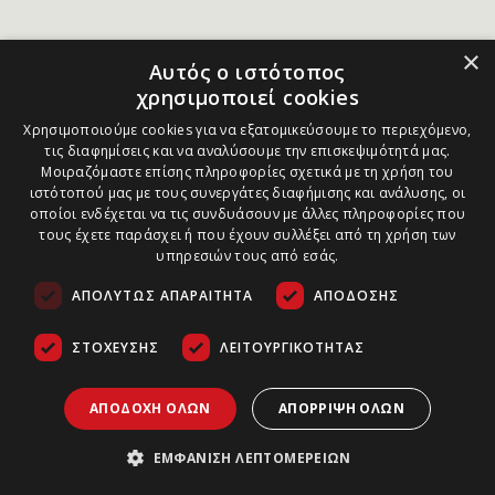
×
Αυτός ο ιστότοπος
χρησιμοποιεί cookies
Χρησιμοποιούμε cookies για να εξατομικεύσουμε το περιεχόμενο,
τις διαφημίσεις και να αναλύσουμε την επισκεψιμότητά μας.
Μοιραζόμαστε επίσης πληροφορίες σχετικά με τη χρήση του
ιστότοπού μας με τους συνεργάτες διαφήμισης και ανάλυσης, οι
οποίοι ενδέχεται να τις συνδυάσουν με άλλες πληροφορίες που
τους έχετε παράσχει ή που έχουν συλλέξει από τη χρήση των
υπηρεσιών τους από εσάς.
ΑΠΟΛΎΤΩΣ ΑΠΑΡΑΊΤΗΤΑ
ΑΠΌΔΟΣΗΣ
ΣΤΌΧΕΥΣΗΣ
ΛΕΙΤΟΥΡΓΙΚΌΤΗΤΑΣ
ΑΠΟΔΟΧΉ ΌΛΩΝ
ΑΠΌΡΡΙΨΗ ΌΛΩΝ
ΕΜΦΆΝΙΣΗ ΛΕΠΤΟΜΕΡΕΙΏΝ