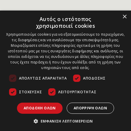
×
Αυτός ο ιστότοπος
χρησιμοποιεί cookies
Χρησιμοποιούμε cookies για να εξατομικεύσουμε το περιεχόμενο,
τις διαφημίσεις και να αναλύσουμε την επισκεψιμότητά μας.
Μοιραζόμαστε επίσης πληροφορίες σχετικά με τη χρήση του
ιστότοπού μας με τους συνεργάτες διαφήμισης και ανάλυσης, οι
οποίοι ενδέχεται να τις συνδυάσουν με άλλες πληροφορίες που
τους έχετε παράσχει ή που έχουν συλλέξει από τη χρήση των
υπηρεσιών τους από εσάς.
ΑΠΟΛΎΤΩΣ ΑΠΑΡΑΊΤΗΤΑ
ΑΠΌΔΟΣΗΣ
ΣΤΌΧΕΥΣΗΣ
ΛΕΙΤΟΥΡΓΙΚΌΤΗΤΑΣ
ΑΠΟΔΟΧΉ ΌΛΩΝ
ΑΠΌΡΡΙΨΗ ΌΛΩΝ
ΕΜΦΆΝΙΣΗ ΛΕΠΤΟΜΕΡΕΙΏΝ