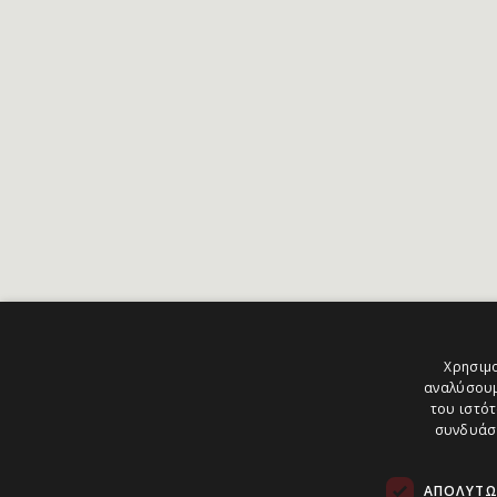
Χρησιμο
αναλύσουμ
του ιστότ
συνδυάσο
ΑΠΟΛΎΤΩ