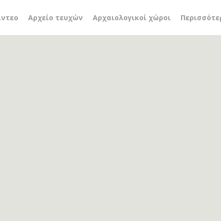
ωράδες
ίντεο
Αρχείο τευχών
Αρχαιολογικοί χώροι
Περισσότε