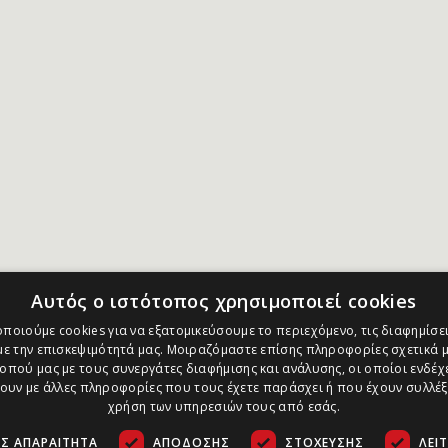
Αυτός ο ιστότοπος χρησιμοποιεί cookies
ποιούμε cookies για να εξατομικεύσουμε το περιεχόμενο, τις διαφημίσει
ε την επισκεψιμότητά μας. Μοιραζόμαστε επίσης πληροφορίες σχετικά μ
οπού μας με τους συνεργάτες διαφήμισης και ανάλυσης, οι οποίοι ενδέχε
υν με άλλες πληροφορίες που τους έχετε παράσχει ή που έχουν συλλέξ
χρήση των υπηρεσιών τους από εσάς.
Σ ΑΠΑΡΑΊΤΗΤΑ
ΑΠΌΔΟΣΗΣ
ΣΤΌΧΕΥΣΗΣ
ΛΕΙ