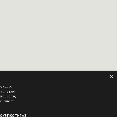
×
ς και να
ε τη χρήση
ται να τις
ει από τη
ΤΟΥΡΓΙΚΌΤΗΤΑΣ