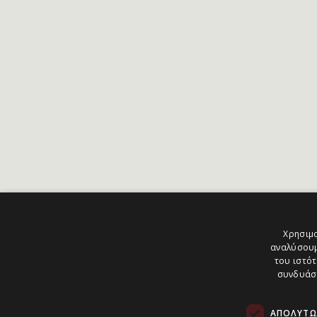
Χρησιμο
αναλύσουμ
του ιστότ
συνδυάσο
ΑΠΟΛΎΤΩ