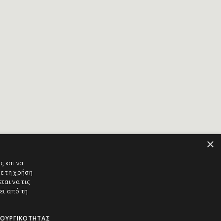
×
ς και να
ε τη χρήση
ται να τις
ει από τη
ΤΟΥΡΓΙΚΌΤΗΤΑΣ