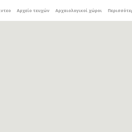
λίρες
ίντεο
Αρχείο τευχών
Αρχαιολογικοί χώροι
Περισσότε