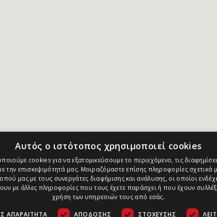
Αυτός ο ιστότοπος χρησιμοποιεί cookies
ποιούμε cookies για να εξατομικεύσουμε το περιεχόμενο, τις διαφημίσει
ε την επισκεψιμότητά μας. Μοιραζόμαστε επίσης πληροφορίες σχετικά μ
οπού μας με τους συνεργάτες διαφήμισης και ανάλυσης, οι οποίοι ενδέχε
υν με άλλες πληροφορίες που τους έχετε παράσχει ή που έχουν συλλέξ
χρήση των υπηρεσιών τους από εσάς.
Σ ΑΠΑΡΑΊΤΗΤΑ
ΑΠΌΔΟΣΗΣ
ΣΤΌΧΕΥΣΗΣ
ΛΕΙ