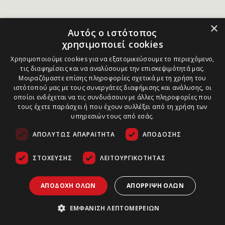
×
Αυτός ο ιστότοπος
χρησιμοποιεί cookies
Χρησιμοποιούμε cookies για να εξατομικεύσουμε το περιεχόμενο,
τις διαφημίσεις και να αναλύσουμε την επισκεψιμότητά μας.
Μοιραζόμαστε επίσης πληροφορίες σχετικά με τη χρήση του
ιστότοπού μας με τους συνεργάτες διαφήμισης και ανάλυσης, οι
οποίοι ενδέχεται να τις συνδυάσουν με άλλες πληροφορίες που
τους έχετε παράσχει ή που έχουν συλλέξει από τη χρήση των
υπηρεσιών τους από εσάς.
ΑΠΟΛΎΤΩΣ ΑΠΑΡΑΊΤΗΤΑ
ΑΠΌΔΟΣΗΣ
ΣΤΌΧΕΥΣΗΣ
ΛΕΙΤΟΥΡΓΙΚΌΤΗΤΑΣ
ΑΠΟΔΟΧΉ ΌΛΩΝ
ΑΠΌΡΡΙΨΗ ΌΛΩΝ
ΕΜΦΆΝΙΣΗ ΛΕΠΤΟΜΕΡΕΙΏΝ