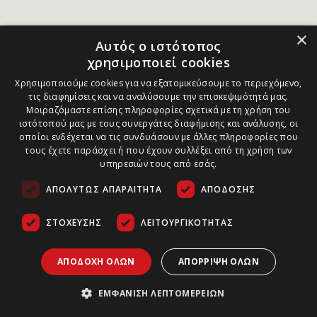
×
Αυτός ο ιστότοπος
χρησιμοποιεί cookies
Χρησιμοποιούμε cookies για να εξατομικεύσουμε το περιεχόμενο,
τις διαφημίσεις και να αναλύσουμε την επισκεψιμότητά μας.
Μοιραζόμαστε επίσης πληροφορίες σχετικά με τη χρήση του
ιστότοπού μας με τους συνεργάτες διαφήμισης και ανάλυσης, οι
οποίοι ενδέχεται να τις συνδυάσουν με άλλες πληροφορίες που
τους έχετε παράσχει ή που έχουν συλλέξει από τη χρήση των
υπηρεσιών τους από εσάς.
ΑΠΟΛΎΤΩΣ ΑΠΑΡΑΊΤΗΤΑ
ΑΠΌΔΟΣΗΣ
ΣΤΌΧΕΥΣΗΣ
ΛΕΙΤΟΥΡΓΙΚΌΤΗΤΑΣ
ΑΠΟΔΟΧΉ ΌΛΩΝ
ΑΠΌΡΡΙΨΗ ΌΛΩΝ
ΕΜΦΆΝΙΣΗ ΛΕΠΤΟΜΕΡΕΙΏΝ