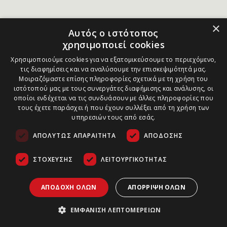
×
Αυτός ο ιστότοπος
χρησιμοποιεί cookies
Χρησιμοποιούμε cookies για να εξατομικεύσουμε το περιεχόμενο,
τις διαφημίσεις και να αναλύσουμε την επισκεψιμότητά μας.
Μοιραζόμαστε επίσης πληροφορίες σχετικά με τη χρήση του
ιστότοπού μας με τους συνεργάτες διαφήμισης και ανάλυσης, οι
οποίοι ενδέχεται να τις συνδυάσουν με άλλες πληροφορίες που
τους έχετε παράσχει ή που έχουν συλλέξει από τη χρήση των
υπηρεσιών τους από εσάς.
ΑΠΟΛΎΤΩΣ ΑΠΑΡΑΊΤΗΤΑ
ΑΠΌΔΟΣΗΣ
ΣΤΌΧΕΥΣΗΣ
ΛΕΙΤΟΥΡΓΙΚΌΤΗΤΑΣ
ΑΠΟΔΟΧΉ ΌΛΩΝ
ΑΠΌΡΡΙΨΗ ΌΛΩΝ
ΕΜΦΆΝΙΣΗ ΛΕΠΤΟΜΕΡΕΙΏΝ