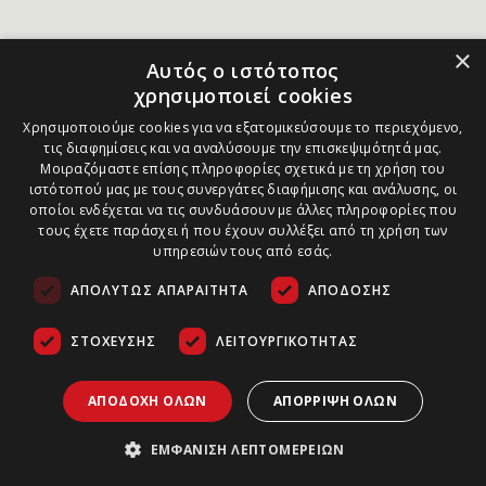
×
Αυτός ο ιστότοπος
χρησιμοποιεί cookies
Χρησιμοποιούμε cookies για να εξατομικεύσουμε το περιεχόμενο,
τις διαφημίσεις και να αναλύσουμε την επισκεψιμότητά μας.
Μοιραζόμαστε επίσης πληροφορίες σχετικά με τη χρήση του
ιστότοπού μας με τους συνεργάτες διαφήμισης και ανάλυσης, οι
οποίοι ενδέχεται να τις συνδυάσουν με άλλες πληροφορίες που
τους έχετε παράσχει ή που έχουν συλλέξει από τη χρήση των
υπηρεσιών τους από εσάς.
ΑΠΟΛΎΤΩΣ ΑΠΑΡΑΊΤΗΤΑ
ΑΠΌΔΟΣΗΣ
ΣΤΌΧΕΥΣΗΣ
ΛΕΙΤΟΥΡΓΙΚΌΤΗΤΑΣ
ΑΠΟΔΟΧΉ ΌΛΩΝ
ΑΠΌΡΡΙΨΗ ΌΛΩΝ
ΕΜΦΆΝΙΣΗ ΛΕΠΤΟΜΕΡΕΙΏΝ