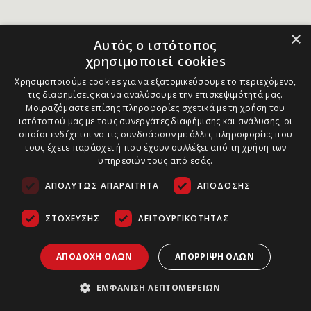
×
Αυτός ο ιστότοπος
χρησιμοποιεί cookies
Χρησιμοποιούμε cookies για να εξατομικεύσουμε το περιεχόμενο,
τις διαφημίσεις και να αναλύσουμε την επισκεψιμότητά μας.
Μοιραζόμαστε επίσης πληροφορίες σχετικά με τη χρήση του
ιστότοπού μας με τους συνεργάτες διαφήμισης και ανάλυσης, οι
οποίοι ενδέχεται να τις συνδυάσουν με άλλες πληροφορίες που
τους έχετε παράσχει ή που έχουν συλλέξει από τη χρήση των
υπηρεσιών τους από εσάς.
ΑΠΟΛΎΤΩΣ ΑΠΑΡΑΊΤΗΤΑ
ΑΠΌΔΟΣΗΣ
ΣΤΌΧΕΥΣΗΣ
ΛΕΙΤΟΥΡΓΙΚΌΤΗΤΑΣ
ΑΠΟΔΟΧΉ ΌΛΩΝ
ΑΠΌΡΡΙΨΗ ΌΛΩΝ
ΕΜΦΆΝΙΣΗ ΛΕΠΤΟΜΕΡΕΙΏΝ