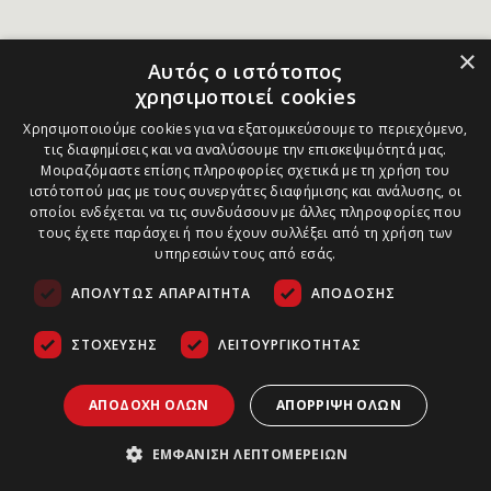
×
Αυτός ο ιστότοπος
χρησιμοποιεί cookies
Χρησιμοποιούμε cookies για να εξατομικεύσουμε το περιεχόμενο,
τις διαφημίσεις και να αναλύσουμε την επισκεψιμότητά μας.
Μοιραζόμαστε επίσης πληροφορίες σχετικά με τη χρήση του
ιστότοπού μας με τους συνεργάτες διαφήμισης και ανάλυσης, οι
οποίοι ενδέχεται να τις συνδυάσουν με άλλες πληροφορίες που
τους έχετε παράσχει ή που έχουν συλλέξει από τη χρήση των
υπηρεσιών τους από εσάς.
ΑΠΟΛΎΤΩΣ ΑΠΑΡΑΊΤΗΤΑ
ΑΠΌΔΟΣΗΣ
ΣΤΌΧΕΥΣΗΣ
ΛΕΙΤΟΥΡΓΙΚΌΤΗΤΑΣ
ΑΠΟΔΟΧΉ ΌΛΩΝ
ΑΠΌΡΡΙΨΗ ΌΛΩΝ
ΕΜΦΆΝΙΣΗ ΛΕΠΤΟΜΕΡΕΙΏΝ