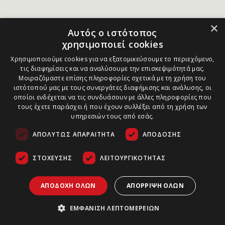
×
Αυτός ο ιστότοπος
χρησιμοποιεί cookies
Χρησιμοποιούμε cookies για να εξατομικεύσουμε το περιεχόμενο,
τις διαφημίσεις και να αναλύσουμε την επισκεψιμότητά μας.
Μοιραζόμαστε επίσης πληροφορίες σχετικά με τη χρήση του
ιστότοπού μας με τους συνεργάτες διαφήμισης και ανάλυσης, οι
οποίοι ενδέχεται να τις συνδυάσουν με άλλες πληροφορίες που
τους έχετε παράσχει ή που έχουν συλλέξει από τη χρήση των
υπηρεσιών τους από εσάς.
ΑΠΟΛΎΤΩΣ ΑΠΑΡΑΊΤΗΤΑ
ΑΠΌΔΟΣΗΣ
ΣΤΌΧΕΥΣΗΣ
ΛΕΙΤΟΥΡΓΙΚΌΤΗΤΑΣ
ΑΠΟΔΟΧΉ ΌΛΩΝ
ΑΠΌΡΡΙΨΗ ΌΛΩΝ
ΕΜΦΆΝΙΣΗ ΛΕΠΤΟΜΕΡΕΙΏΝ