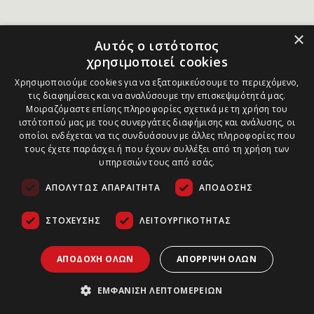
×
Αυτός ο ιστότοπος
χρησιμοποιεί cookies
Χρησιμοποιούμε cookies για να εξατομικεύσουμε το περιεχόμενο,
τις διαφημίσεις και να αναλύσουμε την επισκεψιμότητά μας.
Μοιραζόμαστε επίσης πληροφορίες σχετικά με τη χρήση του
ιστότοπού μας με τους συνεργάτες διαφήμισης και ανάλυσης, οι
οποίοι ενδέχεται να τις συνδυάσουν με άλλες πληροφορίες που
τους έχετε παράσχει ή που έχουν συλλέξει από τη χρήση των
υπηρεσιών τους από εσάς.
ΑΠΟΛΎΤΩΣ ΑΠΑΡΑΊΤΗΤΑ
ΑΠΌΔΟΣΗΣ
ΣΤΌΧΕΥΣΗΣ
ΛΕΙΤΟΥΡΓΙΚΌΤΗΤΑΣ
ΑΠΟΔΟΧΉ ΌΛΩΝ
ΑΠΌΡΡΙΨΗ ΌΛΩΝ
ΕΜΦΆΝΙΣΗ ΛΕΠΤΟΜΕΡΕΙΏΝ