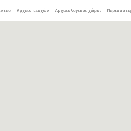
οιητική
ίντεο
Αρχείο τευχών
Αρχαιολογικοί χώροι
Περισσότε