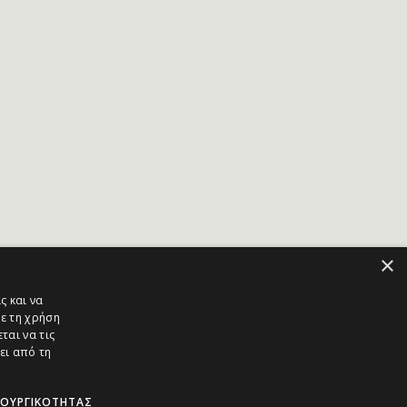
×
ς και να
ε τη χρήση
ται να τις
ει από τη
ΤΟΥΡΓΙΚΌΤΗΤΑΣ