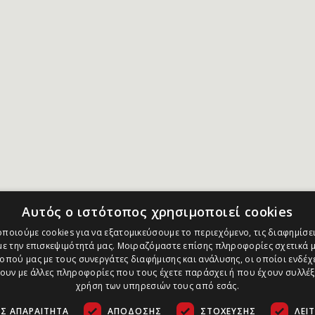
Αυτός ο ιστότοπος χρησιμοποιεί cookies
ποιούμε cookies για να εξατομικεύσουμε το περιεχόμενο, τις διαφημίσει
ε την επισκεψιμότητά μας. Μοιραζόμαστε επίσης πληροφορίες σχετικά μ
οπού μας με τους συνεργάτες διαφήμισης και ανάλυσης, οι οποίοι ενδέχε
υν με άλλες πληροφορίες που τους έχετε παράσχει ή που έχουν συλλέξ
χρήση των υπηρεσιών τους από εσάς.
Σ ΑΠΑΡΑΊΤΗΤΑ
ΑΠΌΔΟΣΗΣ
ΣΤΌΧΕΥΣΗΣ
ΛΕΙ