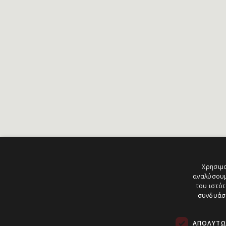
Χρησιμο
αναλύσουμ
του ιστότ
συνδυάσο
ΑΠΟΛΎΤΩ