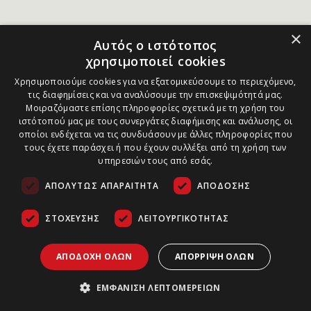
×
Αυτός ο ιστότοπος
χρησιμοποιεί cookies
Χρησιμοποιούμε cookies για να εξατομικεύσουμε το περιεχόμενο,
τις διαφημίσεις και να αναλύσουμε την επισκεψιμότητά μας.
Μοιραζόμαστε επίσης πληροφορίες σχετικά με τη χρήση του
ιστότοπού μας με τους συνεργάτες διαφήμισης και ανάλυσης, οι
οποίοι ενδέχεται να τις συνδυάσουν με άλλες πληροφορίες που
τους έχετε παράσχει ή που έχουν συλλέξει από τη χρήση των
υπηρεσιών τους από εσάς.
ΑΠΟΛΎΤΩΣ ΑΠΑΡΑΊΤΗΤΑ
ΑΠΌΔΟΣΗΣ
ΣΤΌΧΕΥΣΗΣ
ΛΕΙΤΟΥΡΓΙΚΌΤΗΤΑΣ
ΑΠΟΔΟΧΉ ΌΛΩΝ
ΑΠΌΡΡΙΨΗ ΌΛΩΝ
ΕΜΦΆΝΙΣΗ ΛΕΠΤΟΜΕΡΕΙΏΝ