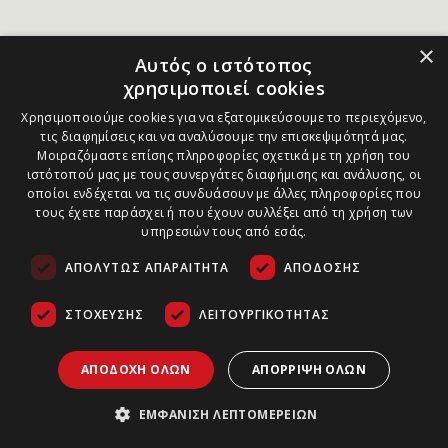
×
Αυτός ο ιστότοπος
χρησιμοποιεί cookies
Χρησιμοποιούμε cookies για να εξατομικεύσουμε το περιεχόμενο,
τις διαφημίσεις και να αναλύσουμε την επισκεψιμότητά μας.
Μοιραζόμαστε επίσης πληροφορίες σχετικά με τη χρήση του
ιστότοπού μας με τους συνεργάτες διαφήμισης και ανάλυσης, οι
οποίοι ενδέχεται να τις συνδυάσουν με άλλες πληροφορίες που
τους έχετε παράσχει ή που έχουν συλλέξει από τη χρήση των
υπηρεσιών τους από εσάς.
ΑΠΟΛΎΤΩΣ ΑΠΑΡΑΊΤΗΤΑ
ΑΠΌΔΟΣΗΣ
ΣΤΌΧΕΥΣΗΣ
ΛΕΙΤΟΥΡΓΙΚΌΤΗΤΑΣ
ΑΠΟΔΟΧΉ ΌΛΩΝ
ΑΠΌΡΡΙΨΗ ΌΛΩΝ
ΕΜΦΆΝΙΣΗ ΛΕΠΤΟΜΕΡΕΙΏΝ