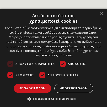
×
Αυτός ο ιστότοπος
χρησιμοποιεί cookies
Χρησιμοποιούμε cookies για να εξατομικεύσουμε το περιεχόμενο,
τις διαφημίσεις και να αναλύσουμε την επισκεψιμότητά μας.
Μοιραζόμαστε επίσης πληροφορίες σχετικά με τη χρήση του
ιστότοπού μας με τους συνεργάτες διαφήμισης και ανάλυσης, οι
οποίοι ενδέχεται να τις συνδυάσουν με άλλες πληροφορίες που
τους έχετε παράσχει ή που έχουν συλλέξει από τη χρήση των
υπηρεσιών τους από εσάς.
ΑΠΟΛΎΤΩΣ ΑΠΑΡΑΊΤΗΤΑ
ΑΠΌΔΟΣΗΣ
ΣΤΌΧΕΥΣΗΣ
ΛΕΙΤΟΥΡΓΙΚΌΤΗΤΑΣ
ΑΠΟΔΟΧΉ ΌΛΩΝ
ΑΠΌΡΡΙΨΗ ΌΛΩΝ
ΕΜΦΆΝΙΣΗ ΛΕΠΤΟΜΕΡΕΙΏΝ