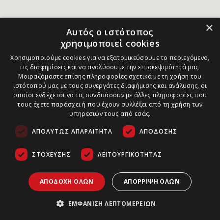
×
Αυτός ο ιστότοπος
χρησιμοποιεί cookies
Χρησιμοποιούμε cookies για να εξατομικεύσουμε το περιεχόμενο,
τις διαφημίσεις και να αναλύσουμε την επισκεψιμότητά μας.
Μοιραζόμαστε επίσης πληροφορίες σχετικά με τη χρήση του
ιστότοπού μας με τους συνεργάτες διαφήμισης και ανάλυσης, οι
οποίοι ενδέχεται να τις συνδυάσουν με άλλες πληροφορίες που
τους έχετε παράσχει ή που έχουν συλλέξει από τη χρήση των
υπηρεσιών τους από εσάς.
ΑΠΟΛΎΤΩΣ ΑΠΑΡΑΊΤΗΤΑ
ΑΠΌΔΟΣΗΣ
ΣΤΌΧΕΥΣΗΣ
ΛΕΙΤΟΥΡΓΙΚΌΤΗΤΑΣ
ΑΠΟΔΟΧΉ ΌΛΩΝ
ΑΠΌΡΡΙΨΗ ΌΛΩΝ
ΕΜΦΆΝΙΣΗ ΛΕΠΤΟΜΕΡΕΙΏΝ