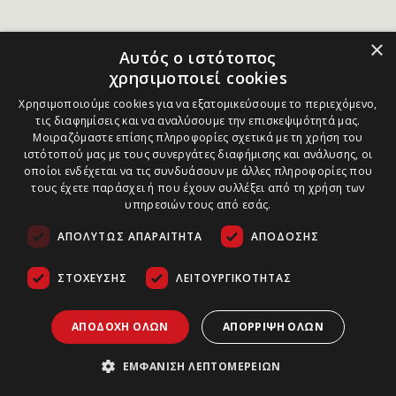
×
Αυτός ο ιστότοπος
χρησιμοποιεί cookies
Χρησιμοποιούμε cookies για να εξατομικεύσουμε το περιεχόμενο,
τις διαφημίσεις και να αναλύσουμε την επισκεψιμότητά μας.
Μοιραζόμαστε επίσης πληροφορίες σχετικά με τη χρήση του
ιστότοπού μας με τους συνεργάτες διαφήμισης και ανάλυσης, οι
οποίοι ενδέχεται να τις συνδυάσουν με άλλες πληροφορίες που
τους έχετε παράσχει ή που έχουν συλλέξει από τη χρήση των
υπηρεσιών τους από εσάς.
ΑΠΟΛΎΤΩΣ ΑΠΑΡΑΊΤΗΤΑ
ΑΠΌΔΟΣΗΣ
ΣΤΌΧΕΥΣΗΣ
ΛΕΙΤΟΥΡΓΙΚΌΤΗΤΑΣ
ΑΠΟΔΟΧΉ ΌΛΩΝ
ΑΠΌΡΡΙΨΗ ΌΛΩΝ
ΕΜΦΆΝΙΣΗ ΛΕΠΤΟΜΕΡΕΙΏΝ