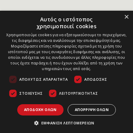
×
Αυτός ο ιστότοπος
χρησιμοποιεί cookies
Χρησιμοποιούμε cookies για να εξατομικεύσουμε το περιεχόμενο,
τις διαφημίσεις και να αναλύσουμε την επισκεψιμότητά μας.
Μοιραζόμαστε επίσης πληροφορίες σχετικά με τη χρήση του
ιστότοπού μας με τους συνεργάτες διαφήμισης και ανάλυσης, οι
οποίοι ενδέχεται να τις συνδυάσουν με άλλες πληροφορίες που
τους έχετε παράσχει ή που έχουν συλλέξει από τη χρήση των
υπηρεσιών τους από εσάς.
ΑΠΟΛΎΤΩΣ ΑΠΑΡΑΊΤΗΤΑ
ΑΠΌΔΟΣΗΣ
ΣΤΌΧΕΥΣΗΣ
ΛΕΙΤΟΥΡΓΙΚΌΤΗΤΑΣ
ΑΠΟΔΟΧΉ ΌΛΩΝ
ΑΠΌΡΡΙΨΗ ΌΛΩΝ
ΕΜΦΆΝΙΣΗ ΛΕΠΤΟΜΕΡΕΙΏΝ