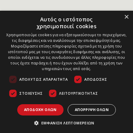
×
Αυτός ο ιστότοπος
χρησιμοποιεί cookies
Χρησιμοποιούμε cookies για να εξατομικεύσουμε το περιεχόμενο,
τις διαφημίσεις και να αναλύσουμε την επισκεψιμότητά μας.
Μοιραζόμαστε επίσης πληροφορίες σχετικά με τη χρήση του
ιστότοπού μας με τους συνεργάτες διαφήμισης και ανάλυσης, οι
οποίοι ενδέχεται να τις συνδυάσουν με άλλες πληροφορίες που
τους έχετε παράσχει ή που έχουν συλλέξει από τη χρήση των
υπηρεσιών τους από εσάς.
ΑΠΟΛΎΤΩΣ ΑΠΑΡΑΊΤΗΤΑ
ΑΠΌΔΟΣΗΣ
ΣΤΌΧΕΥΣΗΣ
ΛΕΙΤΟΥΡΓΙΚΌΤΗΤΑΣ
ΑΠΟΔΟΧΉ ΌΛΩΝ
ΑΠΌΡΡΙΨΗ ΌΛΩΝ
ΕΜΦΆΝΙΣΗ ΛΕΠΤΟΜΕΡΕΙΏΝ