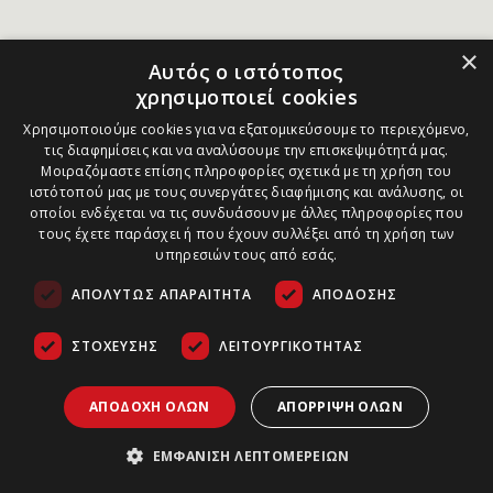
×
Αυτός ο ιστότοπος
χρησιμοποιεί cookies
Χρησιμοποιούμε cookies για να εξατομικεύσουμε το περιεχόμενο,
τις διαφημίσεις και να αναλύσουμε την επισκεψιμότητά μας.
Μοιραζόμαστε επίσης πληροφορίες σχετικά με τη χρήση του
ιστότοπού μας με τους συνεργάτες διαφήμισης και ανάλυσης, οι
οποίοι ενδέχεται να τις συνδυάσουν με άλλες πληροφορίες που
τους έχετε παράσχει ή που έχουν συλλέξει από τη χρήση των
υπηρεσιών τους από εσάς.
ΑΠΟΛΎΤΩΣ ΑΠΑΡΑΊΤΗΤΑ
ΑΠΌΔΟΣΗΣ
ΣΤΌΧΕΥΣΗΣ
ΛΕΙΤΟΥΡΓΙΚΌΤΗΤΑΣ
ΑΠΟΔΟΧΉ ΌΛΩΝ
ΑΠΌΡΡΙΨΗ ΌΛΩΝ
ΕΜΦΆΝΙΣΗ ΛΕΠΤΟΜΕΡΕΙΏΝ