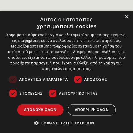
×
Αυτός ο ιστότοπος
χρησιμοποιεί cookies
Χρησιμοποιούμε cookies για να εξατομικεύσουμε το περιεχόμενο,
τις διαφημίσεις και να αναλύσουμε την επισκεψιμότητά μας.
Μοιραζόμαστε επίσης πληροφορίες σχετικά με τη χρήση του
ιστότοπού μας με τους συνεργάτες διαφήμισης και ανάλυσης, οι
οποίοι ενδέχεται να τις συνδυάσουν με άλλες πληροφορίες που
τους έχετε παράσχει ή που έχουν συλλέξει από τη χρήση των
υπηρεσιών τους από εσάς.
ΑΠΟΛΎΤΩΣ ΑΠΑΡΑΊΤΗΤΑ
ΑΠΌΔΟΣΗΣ
ΣΤΌΧΕΥΣΗΣ
ΛΕΙΤΟΥΡΓΙΚΌΤΗΤΑΣ
ΑΠΟΔΟΧΉ ΌΛΩΝ
ΑΠΌΡΡΙΨΗ ΌΛΩΝ
ΕΜΦΆΝΙΣΗ ΛΕΠΤΟΜΕΡΕΙΏΝ