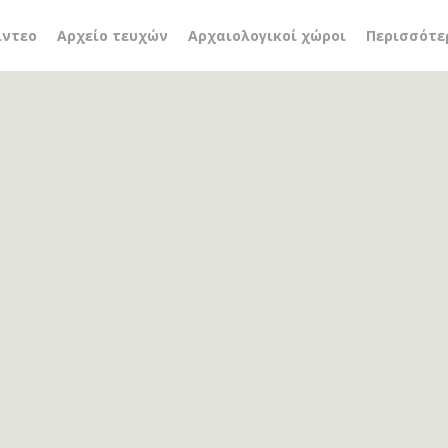
ας
ίντεο
Αρχείο τευχών
Αρχαιολογικοί χώροι
Περισσότε