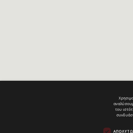
Χρησιμο
αναλύσουμ
του ιστότ
συνδυάσο
ΑΠΟΛΎΤΩ