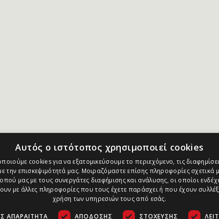
Αυτός ο ιστότοπος χρησιμοποιεί cookies
ποιούμε cookies για να εξατομικεύσουμε το περιεχόμενο, τις διαφημίσει
ε την επισκεψιμότητά μας. Μοιραζόμαστε επίσης πληροφορίες σχετικά μ
οπού μας με τους συνεργάτες διαφήμισης και ανάλυσης, οι οποίοι ενδέχε
υν με άλλες πληροφορίες που τους έχετε παράσχει ή που έχουν συλλέξ
χρήση των υπηρεσιών τους από εσάς.
Σ ΑΠΑΡΑΊΤΗΤΑ
ΑΠΌΔΟΣΗΣ
ΣΤΌΧΕΥΣΗΣ
ΛΕΙ