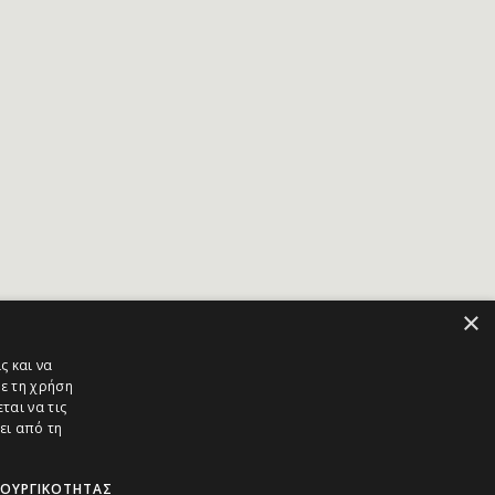
×
ς και να
ε τη χρήση
ται να τις
ει από τη
ΤΟΥΡΓΙΚΌΤΗΤΑΣ