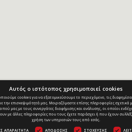
Αυτός ο ιστότοπος χρησιμοποιεί cookies
ποιούμε cookies για να εξατομικεύσουμε το περιεχόμενο, τις διαφημίσει
ε την επισκεψιμότητά μας. Μοιραζόμαστε επίσης πληροφορίες σχετικά μ
οπού μας με τους συνεργάτες διαφήμισης και ανάλυσης, οι οποίοι ενδέχε
υν με άλλες πληροφορίες που τους έχετε παράσχει ή που έχουν συλλέξ
χρήση των υπηρεσιών τους από εσάς.
Σ ΑΠΑΡΑΊΤΗΤΑ
ΑΠΌΔΟΣΗΣ
ΣΤΌΧΕΥΣΗΣ
ΛΕΙ