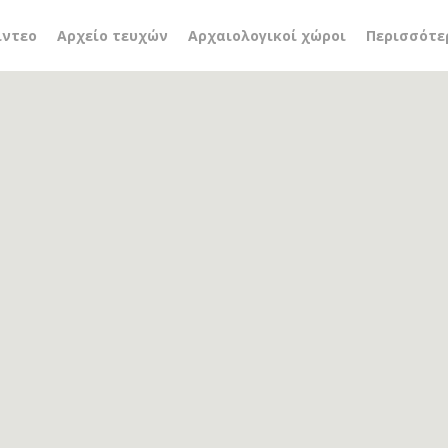
χης
ίντεο
Αρχείο τευχών
Αρχαιολογικοί χώροι
Περισσότε