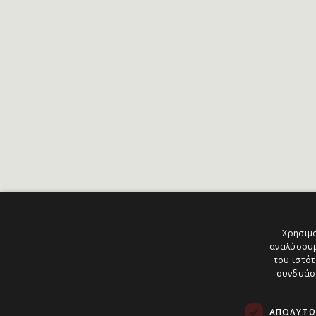
Χρησιμο
αναλύσουμ
του ιστότ
συνδυάσο
ΑΠΟΛΎΤΩ