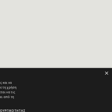
×
ς και να
ε τη χρήση
ται να τις
ει από τη
ΤΟΥΡΓΙΚΌΤΗΤΑΣ